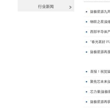
行业新闻
旋极星源九
物联之星|旋
西部半导体产
“春光甚好 F
旋极星源再度
喜报！祝贺旋
聚焦芯未来|旋
芯力量|旋极星
旋极星源再获