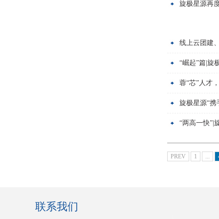
旋极星源再度
线上云团建
“崛起”篇|旋
蓉“芯”人才
旋极星源“携
“两高一快”
PREV
1
...
联系我们