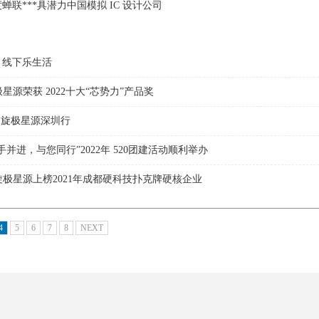
蝉联***具潜力中国模拟 IC 设计公司
、线下乐生活
极星源荣获 2022十大“芯势力”产品奖
，旋极星源深圳行
手并进，与您同行”2022年 520团建活动顺利举办
|旋极星源上榜2021年成都硬科技扑克牌硬核企业
4
5
6
7
8
NEXT